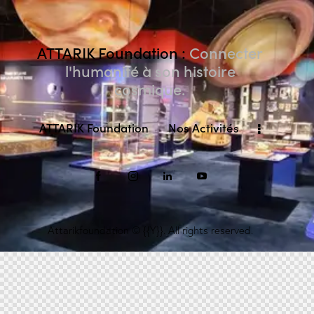
ATTARIK Foundation :
Connecter
l'humanité à son histoire
cosmique.
ATTARIK Foundation
Nos Activités
Attarikfoundation
© {{Y}}. All rights reserved.