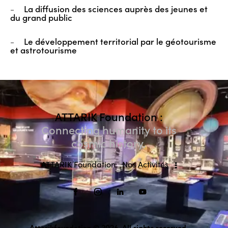
-
La diffusion des sciences auprès des jeunes et
du grand public
-
Le développement territorial par le géotourisme
et astrotourisme
ATTARIK Foundation :
Connecting humanity to its
cosmic history.
ATTARIK Foundation
Nos Activités
Attarikfoundation
© 2026. All rights reserved.