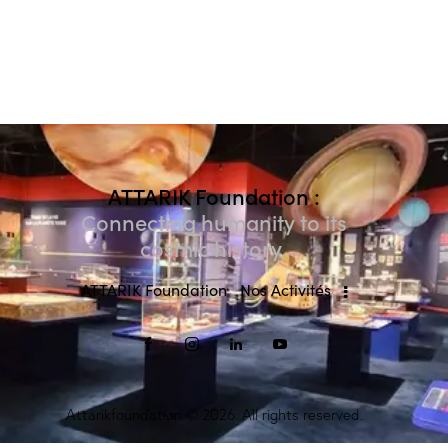
ATTARIK Foundation :
Connecting humanity to its
cosmic history.
ATTARIK Foundation
Nos Activités
Attarikfoundation
© 2026. All rights reserved.