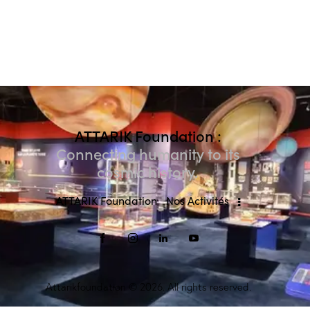
ATTARIK Foundation :
Connecting humanity to its
cosmic history.
ATTARIK Foundation
Nos Activités
Attarikfoundation
© 2026. All rights reserved.