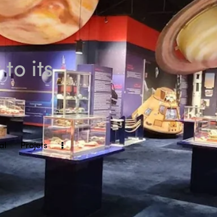
to its
al
Projets