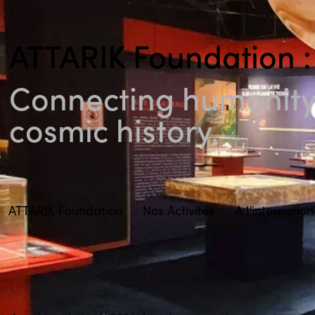
ATTARIK Foundation :
Connecting humanity 
cosmic history.
ATTARIK Foundation
Nos Activités
A l’internation