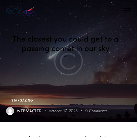
The closest you could get to a
passing comet in our sky
STARGAZING
WEBMASTER
octobre 17, 2023
0
Comments