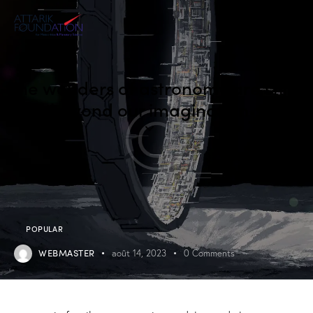
The wonders of astronomy are still
beyond our imagination
POPULAR
WEBMASTER
août 14, 2023
0
Comments