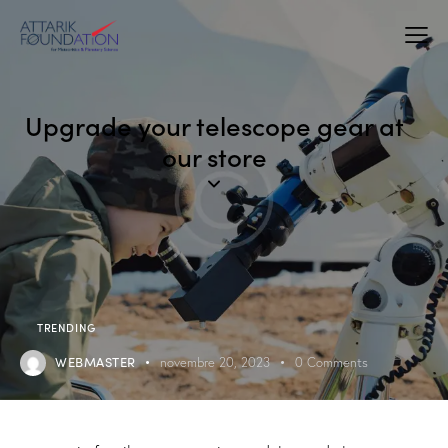
Upgrade your telescope gear at
our store
TRENDING
WEBMASTER
novembre 20, 2023
0
Comments